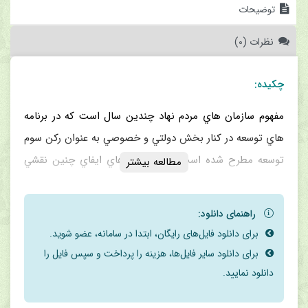
توضیحات
نظرات (0)
چکیده:
مفهوم سازمان هاي مردم نهاد چندين سال است که در برنامه
هاي توسعه در کنار بخش دولتي و خصوصي به عنوان رکن سوم
توسعه مطرح شده است؛ يکي از راه هاي ايفاي چنين نقشي
مطالعه بیشتر
توسط اين سازمان ها به روزرساني وظايف و کارکردهاي آنها در
اساسنامه نمونه آنهاست. در اين مقاله به انجمن هاي علمي به
راهنمای دانلود:
عنوان سازمان هاي مردم نهاد علمي تأکيد شده است. در اين
برای دانلود فایل‌‌های رایگان، ابتدا در سامانه، عضو شوید.
راستا، تحقيق حاضر در پي يافتن جواب به سه سؤال اصلي
برای دانلود سایر فایل‌ها، هزینه را پرداخت و سپس فایل را
است، 1-سازمان هاي مردم نهاد علمي در توسعه علم و فناوري
دانلود نمایید.
چه کارکردهايي بايد داشته باشند؟ 2-چه کارکردهايي در راستاي