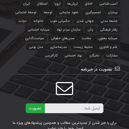
آسیب‌شناسی
اخلاق
ارزش‌ها
اروپا
استقلال
ایران
بیماران
تصمیم‌گیری
تعهد سازمانی
توسعه
توسعه اجتماعی
جامعه مدنی
جهانی شدن
حکمرانی خوب
خانواده
دولت
رفتار فرهنگی
زنان
سازمان مردم نهاد
سرمایه اجتماعی
سرمایه معنوی
سلامت
سمن‌های حقوقی
سیاست‌‌گذاری
علم و فناوری
محیط زیست
مدرسه‌سازی
مدل بومی
مشارکت
نخبگان
نهاد اجتماعی
کارآفرینی
عضویت در خبرنامه
ایمیل
عضویت
برای با خبر شدن از جدیدترین مطالب و همچنین پیشنهادهای ویژه ما
ایمیل خود را وارد نمایید.